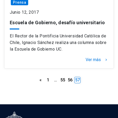
Prensa
Junio 12, 2017
Escuela de Gobierno, desafío universitario
El Rector de la Pontificia Universidad Católica de
Chile, Ignacio Sánchez realiza una columna sobre
la Escuela de Gobierno UC.
Ver más
keyboard_arrow_right
Paginación
«
1
…
55
56
57
de
entradas