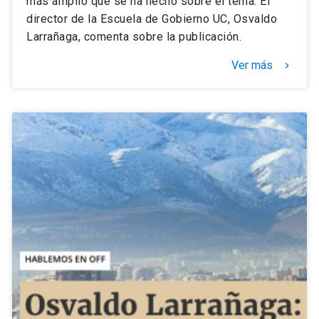
más amplio que se ha hecho sobre el tema. El
director de la Escuela de Gobierno UC, Osvaldo
Larrañaga, comenta sobre la publicación.
Ver más
keyboard_arrow_right