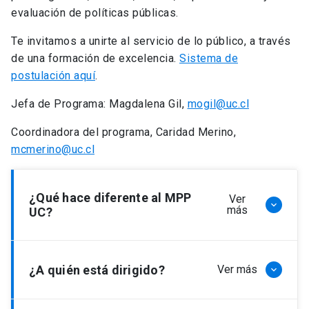
evaluación de políticas públicas.
Te invitamos a unirte al servicio de lo público, a través
de una formación de excelencia.
Sistema de
postulación aquí
.
Jefa de Programa: Magdalena Gil,
mogil@uc.cl
Coordinadora del programa, Caridad Merino,
mcmerino@uc.cl
¿Qué hace diferente al MPP
Ver
keyboard_arrow_down
más
UC?
Es interdisciplinario
¿A quién está dirigido?
Ver más
keyboard_arrow_down
La complejidad de los problemas públicos exige
un abordaje interdisciplinario. La Escuela de