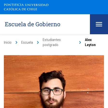
Escuela de Gobierno
Estudiantes
Alex
keyboard_arrow_right
keyboard_arrow_right
keyboard_arrow_right
Inicio
Escuela
postgrado
Leyton