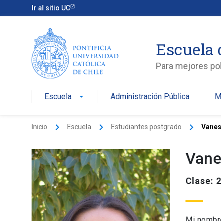
Ir al sitio UC
Escuela 
Para mejores pol
Escuela
Administración Pública
M
arrow_drop_down
keyboard_arrow_right
keyboard_arrow_right
keyboard_arrow_right
Inicio
Escuela
Estudiantes postgrado
Vanes
Vane
Clase: 
Mi nombre