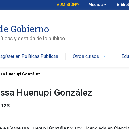
ADMISIÓN
Medios
arrow_drop_down
Biblio
de Gobierno
íticas y gestión de lo público
agíster en Políticas Públicas
Otros cursos
Edu
arrow_drop_down
sa Huenupi González
ssa Huenupi González
2023
 es Vanessa Huenupi González y soy Licenciada en Ciencia P