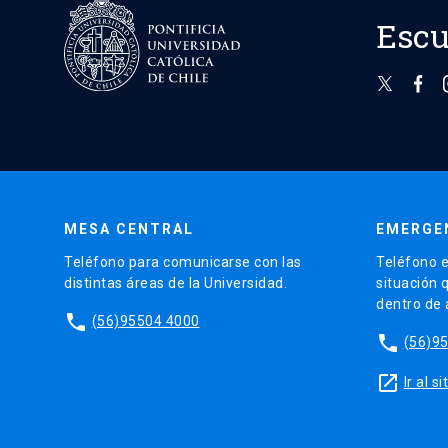
Escu
MESA CENTRAL
EMERGE
Teléfono para comunicarse con las
Teléfono e
distintas áreas de la Universidad.
situación 
dentro de
phone
(56)95504 4000
phone
(56)9
launch
Ir al 