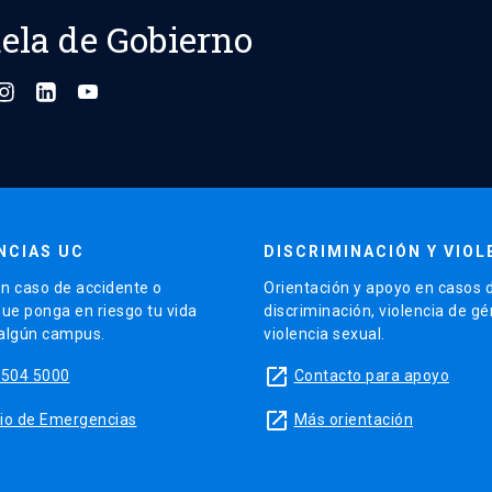
ela de Gobierno
NCIAS UC
DISCRIMINACIÓN Y VIOL
n caso de accidente o
Orientación y apoyo en casos 
que ponga en riesgo tu vida
discriminación, violencia de g
 algún campus.
violencia sexual.
launch
5504 5000
Contacto para apoyo
launch
sitio de Emergencias
Más orientación