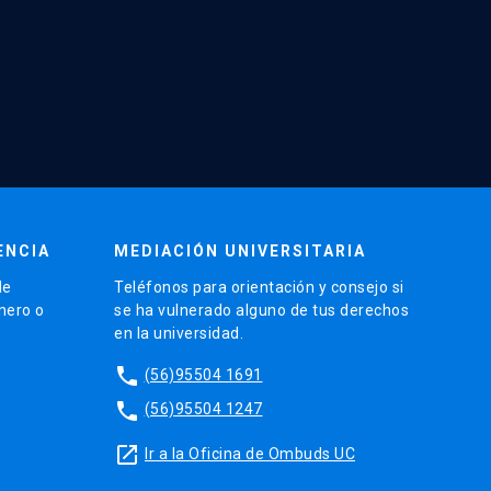
ENCIA
MEDIACIÓN UNIVERSITARIA
de
Teléfonos para orientación y consejo si
énero o
se ha vulnerado alguno de tus derechos
en la universidad.
phone
(56)95504 1691
phone
(56)95504 1247
launch
Ir a la Oficina de Ombuds UC