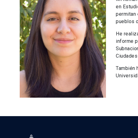
en Estudi
permitan 
pueblos o
He realiz
informe p
Subnacion
Ciudades
También h
Universid