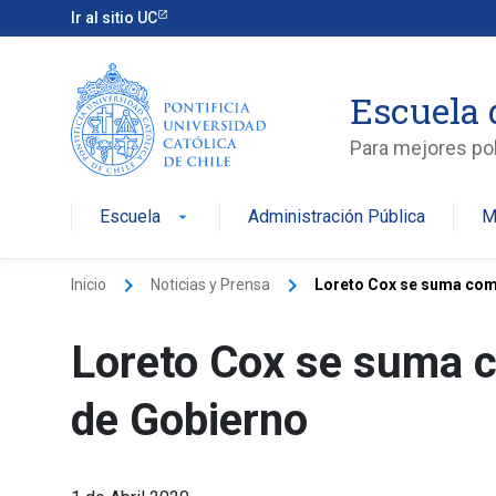
Ir al sitio UC
Escuela 
Para mejores pol
Escuela
Administración Pública
M
arrow_drop_down
keyboard_arrow_right
keyboard_arrow_right
Inicio
Noticias y Prensa
Loreto Cox se suma como
Loreto Cox se suma c
de Gobierno