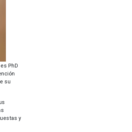
a es PhD
ención
de su
us
as
cuestas y