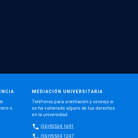
ENCIA
MEDIACIÓN UNIVERSITARIA
de
Teléfonos para orientación y consejo si
énero o
se ha vulnerado alguno de tus derechos
en la universidad.
phone
(56)95504 1691
phone
(56)95504 1247