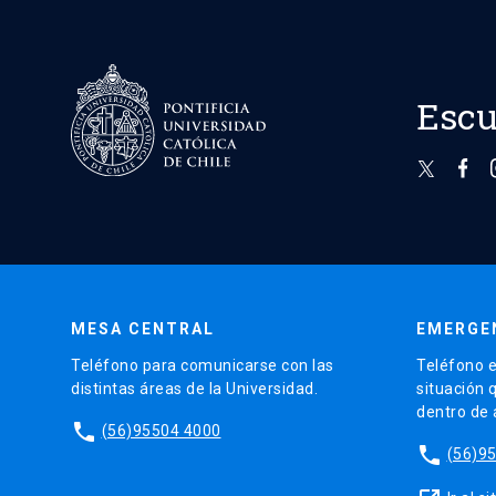
Escu
MESA CENTRAL
EMERGE
Teléfono para comunicarse con las
Teléfono e
distintas áreas de la Universidad.
situación 
dentro de
phone
(56)95504 4000
phone
(56)9