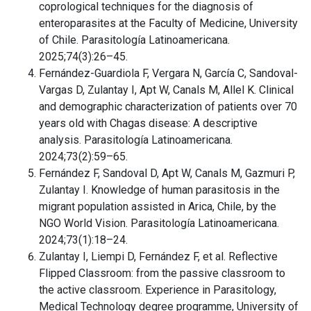
coprological techniques for the diagnosis of
enteroparasites at the Faculty of Medicine, University
of Chile. Parasitología Latinoamericana.
2025;74(3):26–45.
Fernández-Guardiola F, Vergara N, García C, Sandoval-
Vargas D, Zulantay I, Apt W, Canals M, Allel K. Clinical
and demographic characterization of patients over 70
years old with Chagas disease: A descriptive
analysis. Parasitología Latinoamericana.
2024;73(2):59–65.
Fernández F, Sandoval D, Apt W, Canals M, Gazmuri P,
Zulantay I. Knowledge of human parasitosis in the
migrant population assisted in Arica, Chile, by the
NGO World Vision. Parasitología Latinoamericana.
2024;73(1):18–24.
Zulantay I, Liempi D, Fernández F, et al. Reflective
Flipped Classroom: from the passive classroom to
the active classroom. Experience in Parasitology,
Medical Technology degree programme, University of