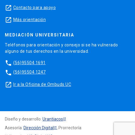
launch
Contacto para apoyo
launch
Más orientación
MEDIACIÓN UNIVERSITARIA
Teléfonos para orientación y consejo si se ha vulnerado
alguno de tus derechos en la universidad.
phone
(56)95504 1691
phone
(56)95504 1247
launch
Ir a la Oficina de Ombuds UC
Diseño y desarrollo:
Urantiacos
Asesoría:
Dirección Digital
, Prorrectoría