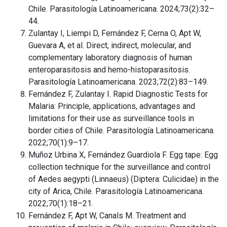
Chile. Parasitología Latinoamericana. 2024;73(2):32–
44.
Zulantay I, Liempi D, Fernández F, Cerna O, Apt W,
Guevara A, et al. Direct, indirect, molecular, and
complementary laboratory diagnosis of human
enteroparasitosis and hemo-histoparasitosis.
Parasitología Latinoamericana. 2023;72(2):83–149.
Fernández F, Zulantay I. Rapid Diagnostic Tests for
Malaria: Principle, applications, advantages and
limitations for their use as surveillance tools in
border cities of Chile. Parasitología Latinoamericana.
2022;70(1):9–17.
Muñoz Urbina X, Fernández Guardiola F. Egg tape: Egg
collection technique for the surveillance and control
of Aedes aegypti (Linnaeus) (Diptera: Culicidae) in the
city of Arica, Chile. Parasitología Latinoamericana.
2022;70(1):18–21.
Fernández F, Apt W, Canals M. Treatment and