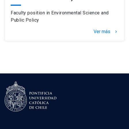
Faculty position in Environmental Science and
Public Policy
Ver más
keyboard_arrow_right