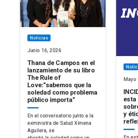
Noticias
Junio 16, 2026
Thana de Campos en el
Notic
lanzamiento de su libro
The Rule of
Mayo 
Love:”sabemos que la
INCI
soledad como problema
esta
público importa”
sobr
y éti
En el conversatorio junto a la
refle
exministra de Salud Ximena
Aguilera, se
En es
abordó la soledad como un