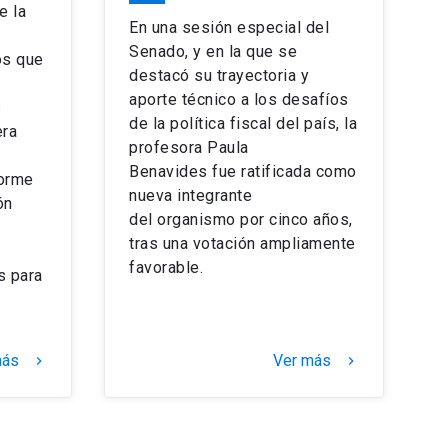
e la
En una sesión especial del
Senado, y en la que se
os que
destacó su trayectoria y
aporte técnico a los desafíos
s
de la política fiscal del país, la
era
profesora Paula
Benavides fue ratificada como
forme
nueva integrante
ón
del organismo por cinco años,
tras una votación ampliamente
favorable.
s para
más
Ver más
keyboard_arrow_right
keyboard_arrow_right