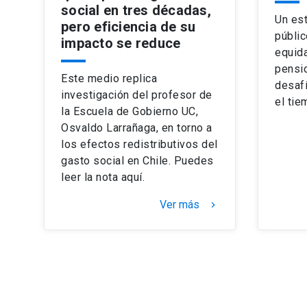
social en tres décadas,
Un est
pero eficiencia de su
públic
impacto se reduce
equida
pensio
Este medio replica
desafí
investigación del profesor de
el tie
la Escuela de Gobierno UC,
Osvaldo Larrañaga, en torno a
los efectos redistributivos del
gasto social en Chile. Puedes
leer la nota aquí.
Ver más
keyboard_arrow_right