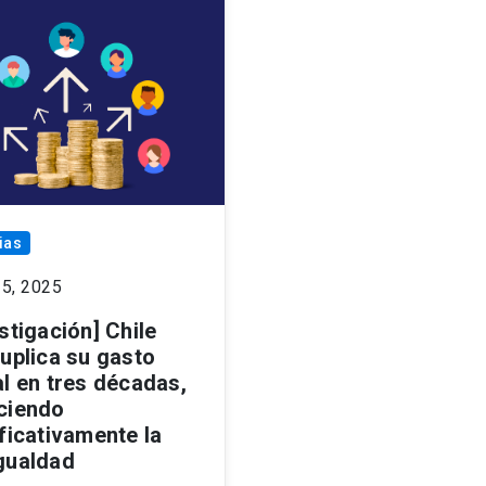
ias
25, 2025
stigación] Chile
tuplica su gasto
al en tres décadas,
ciendo
ficativamente la
gualdad