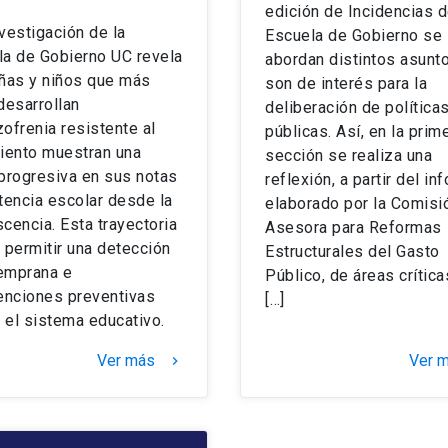
edición de Incidencias d
vestigación de la
Escuela de Gobierno se
la de Gobierno UC revela
abordan distintos asunt
iñas y niños que más
son de interés para la
desarrollan
deliberación de política
ofrenia resistente al
públicas. Así, en la prim
iento muestran una
sección se realiza una
progresiva en sus notas
reflexión, a partir del in
tencia escolar desde la
elaborado por la Comisi
cencia. Esta trayectoria
Asesora para Reformas
 permitir una detección
Estructurales del Gasto
emprana e
Público, de áreas crítica
enciones preventivas
[…]
el sistema educativo.
Ver más
Ver 
keyboard_arrow_right