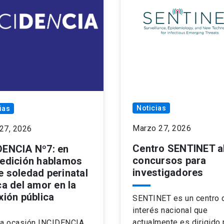
Noticias
ias
Marzo 27, 2026
27, 2026
Centro SENTINET a
DENCIA Nº7: en
concursos para
 edición hablamos
investigadores
e soledad perinatal
ca del amor en la
xión pública
SENTINET es un centro 
interés nacional que
actualmente es dirigido 
ta ocasión INCIDENCIA