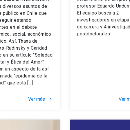
profesor Eduardo Undurr
a diversos asuntos de
El equipo busca a 2
s público en Chile que
investigadores en etapa 
seguir estando
de carrera y 4 investiga
ntes en el debate
postdoctorales
mico, social, económico
tico. Así, Thana de
s-Rudinsky y Caridad
 en su artículo “Soledad
tal y Ética del Amor”
n un aspecto de la así
inada “epidemia de la
d” que está […]
Ver más
Ver 
keyboard_arrow_right