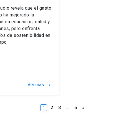
udio revela que el gasto
o ha mejorado la
d en educación, salud y
nes, pero enfrenta
os de sostenibilidad en
mpo
Ver más
keyboard_arrow_right
Paginación
1
2
3
…
5
»
de