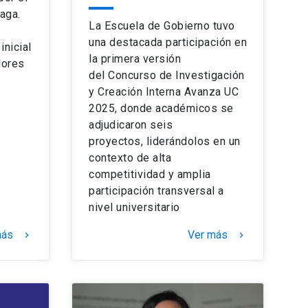
aga.
La Escuela de Gobierno tuvo
una destacada participación en
inicial
la primera versión
dores
del Concurso de Investigación
y Creación Interna Avanza UC
2025, donde académicos se
adjudicaron seis
proyectos, liderándolos en un
contexto de alta
competitividad y amplia
participación transversal a
nivel universitario
más
Ver más
keyboard_arrow_right
keyboard_arrow_right