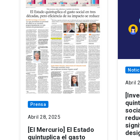
Notic
Abril 
[Inve
quin
Prensa
soci
redu
Abril 28, 2025
signi
[El Mercurio] El Estado
desi
quintuplica el gasto