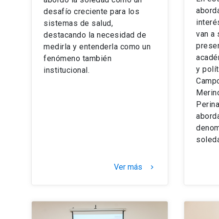
abord
desafío creciente para los
interé
sistemas de salud,
van a 
destacando la necesidad de
prese
medirla y entenderla como un
acadé
fenómeno también
y polí
institucional.
Campo
Merino
Perina
aborda
denom
soleda
Ver más
keyboard_arrow_right