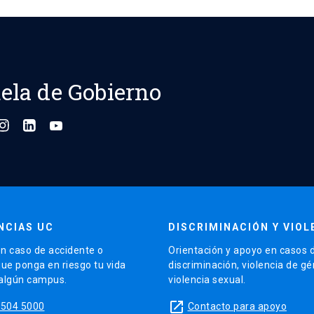
entradas
ela de Gobierno
NCIAS UC
DISCRIMINACIÓN Y VIOL
n caso de accidente o
Orientación y apoyo en casos 
que ponga en riesgo tu vida
discriminación, violencia de g
 algún campus.
violencia sexual.
launch
5504 5000
Contacto para apoyo