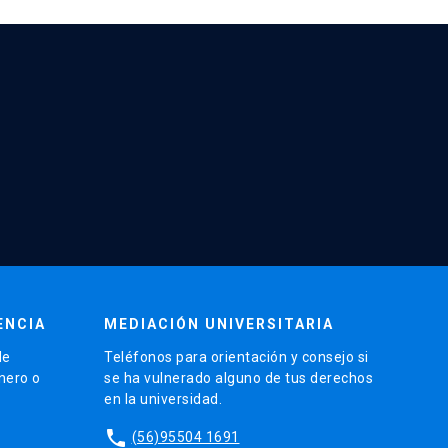
ENCIA
MEDIACIÓN UNIVERSITARIA
de
Teléfonos para orientación y consejo si
énero o
se ha vulnerado alguno de tus derechos
en la universidad.
phone
(56)95504 1691