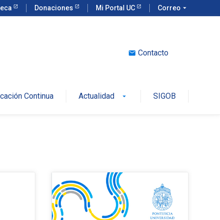
teca
Donaciones
Mi Portal UC
Correo
arrow_drop_down
Contacto
email
cación Continua
Actualidad
SIGOB
arrow_drop_down