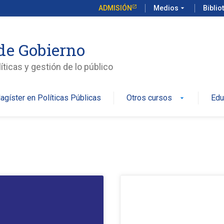
ADMISIÓN
Medios
arrow_drop_down
Biblio
de Gobierno
íticas y gestión de lo público
agíster en Políticas Públicas
Otros cursos
Edu
arrow_drop_down