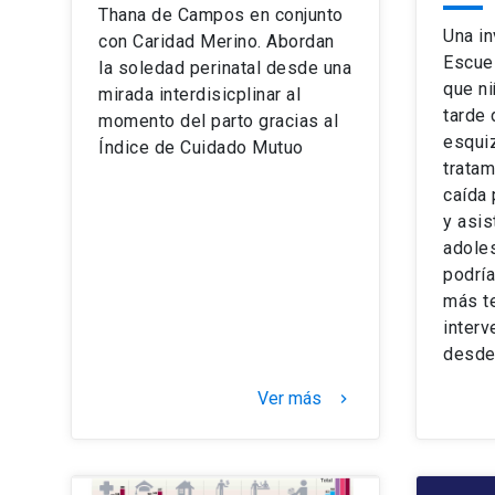
Thana de Campos en conjunto
Una in
con Caridad Merino. Abordan
Escue
la soledad perinatal desde una
que n
mirada interdisicplinar al
tarde 
momento del parto gracias al
esquiz
Índice de Cuidado Mutuo
tratam
caída 
y asis
adoles
podría
más t
interv
desde 
Ver más
keyboard_arrow_right