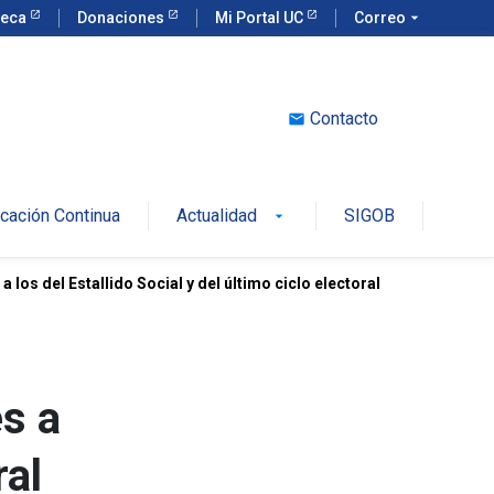
teca
Donaciones
Mi Portal UC
Correo
arrow_drop_down
Contacto
email
cación Continua
Actualidad
SIGOB
arrow_drop_down
 los del Estallido Social y del último ciclo electoral
es a
ral