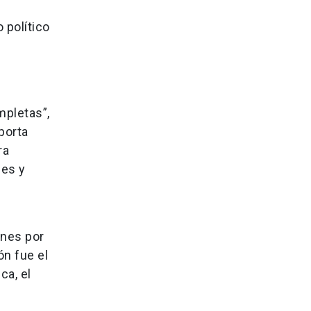
 político
mpletas”,
porta
ra
nes y
ones por
ón fue el
ca, el