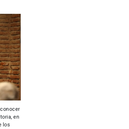
e conocer
oria, en
e los