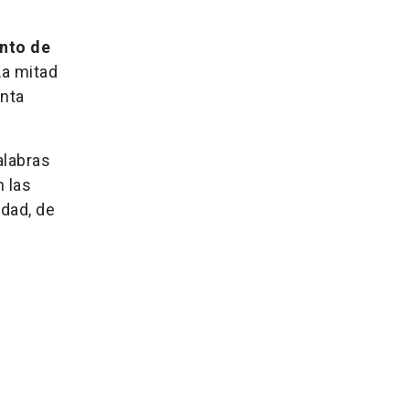
nto de
La mitad
unta
alabras
 las
dad, de