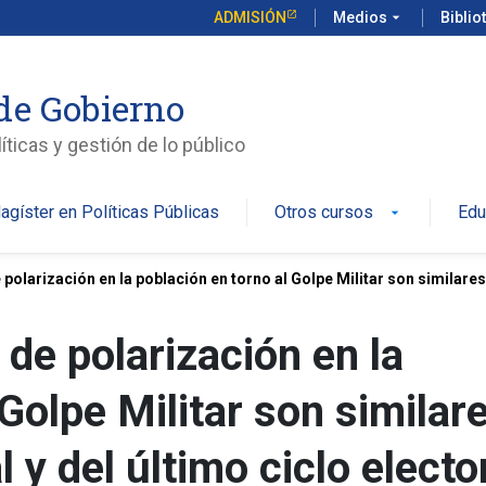
ADMISIÓN
Medios
arrow_drop_down
Biblio
de Gobierno
íticas y gestión de lo público
agíster en Políticas Públicas
Otros cursos
Edu
arrow_drop_down
olarización en la población en torno al Golpe Militar son similares a
de polarización en la
Golpe Militar son similar
l y del último ciclo electo