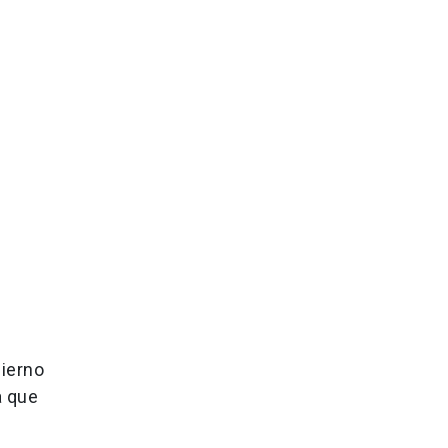
bierno
a que