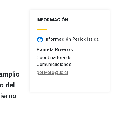
INFORMACIÓN
face
Información Periodistica
Pamela Riveros
Coordinadora de
Comunicaciones
porivero@uc.cl
 amplio
o del
bierno