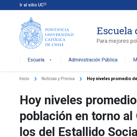
Ir al sitio UC
Escuela 
Para mejores pol
Escuela
Administración Pública
M
arrow_drop_down
keyboard_arrow_right
keyboard_arrow_right
Inicio
Noticias y Prensa
Hoy niveles promedio de p
Hoy niveles promedio 
población en torno al 
los del Estallido Socia