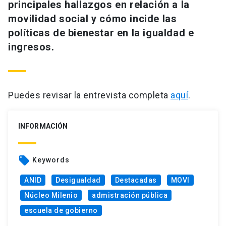
principales hallazgos en relación a la
movilidad social y cómo incide las
políticas de bienestar en la igualdad e
ingresos.
Puedes revisar la entrevista completa
aquí
.
INFORMACIÓN
local_offer
Keywords
ANID
Desigualdad
Destacadas
MOVI
Núcleo Milenio
admistración pública
escuela de gobierno