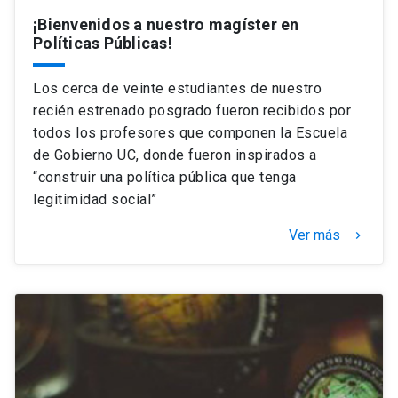
¡Bienvenidos a nuestro magíster en
Políticas Públicas!
Los cerca de veinte estudiantes de nuestro
recién estrenado posgrado fueron recibidos por
todos los profesores que componen la Escuela
de Gobierno UC, donde fueron inspirados a
“construir una política pública que tenga
legitimidad social”
Ver más
keyboard_arrow_right