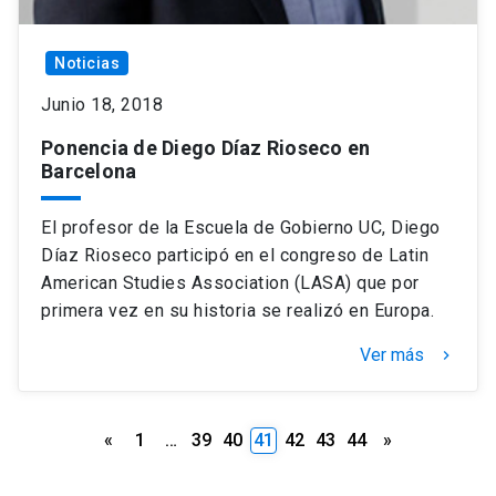
Noticias
Junio 18, 2018
Ponencia de Diego Díaz Rioseco en
Barcelona
El profesor de la Escuela de Gobierno UC, Diego
Díaz Rioseco participó en el congreso de Latin
American Studies Association (LASA) que por
primera vez en su historia se realizó en Europa.
Ver más
keyboard_arrow_right
Paginación
«
1
…
39
40
41
42
43
44
»
de