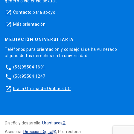
género o violencia sexual.
launch
Contacto para apoyo
launch
Más orientación
MEDIACIÓN UNIVERSITARIA
Teléfonos para orientación y consejo si se ha vulnerado
alguno de tus derechos en la universidad.
phone
(56)95504 1691
phone
(56)95504 1247
launch
Ir a la Oficina de Ombuds UC
Diseño y desarrollo:
Urantiacos
Asesoría:
Dirección Digital
, Prorrectoría