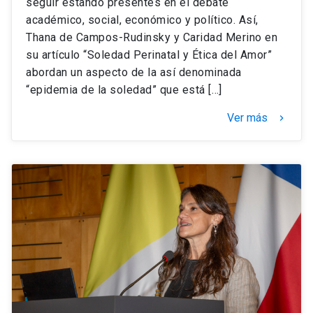
seguir estando presentes en el debate
académico, social, económico y político. Así,
Thana de Campos-Rudinsky y Caridad Merino en
su artículo “Soledad Perinatal y Ética del Amor”
abordan un aspecto de la así denominada
“epidemia de la soledad” que está […]
Ver más
keyboard_arrow_right