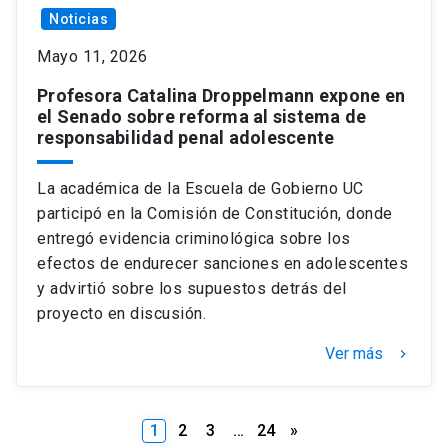
Noticias
Mayo 11, 2026
Profesora Catalina Droppelmann expone en
el Senado sobre reforma al sistema de
responsabilidad penal adolescente
La académica de la Escuela de Gobierno UC
participó en la Comisión de Constitución, donde
entregó evidencia criminológica sobre los
efectos de endurecer sanciones en adolescentes
y advirtió sobre los supuestos detrás del
proyecto en discusión.
Ver más
keyboard_arrow_right
Paginación
1
2
3
…
24
»